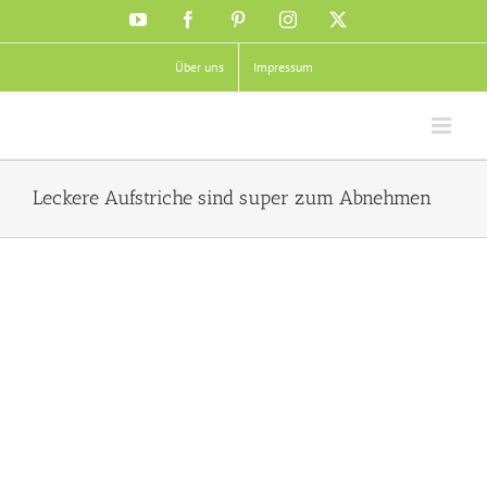
Zum
YouTube
Facebook
Pinterest
Instagram
X
Inhalt
springen
Über uns
Impressum
Leckere Aufstriche sind super zum Abnehmen