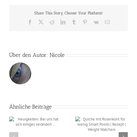
super
zum
Share This Story, Choose Your Platform!
Abneh
Facebook
X
Reddit
LinkedIn
Tumblr
Pinterest
Vk
E-
Mail
Über den Autor:
Nicole
Ähnliche Beiträge
Quiche mit Rosenkohl
s
für wenig Smart Points
| Rezept | Weight
Gefüllte Paprika als