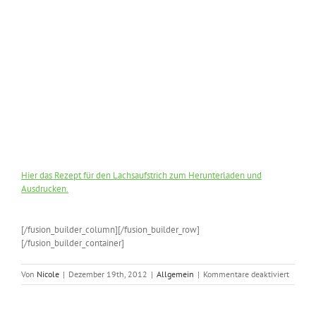
Hier das Rezept für den Lachsaufstrich zum Herunterladen und
Ausdrucken.
[/fusion_builder_column][/fusion_builder_row]
[/fusion_builder_container]
für
Von
Nicole
|
Dezember 19th, 2012
|
Allgemein
|
Kommentare deaktiviert
Leckere
Aufstri
sind