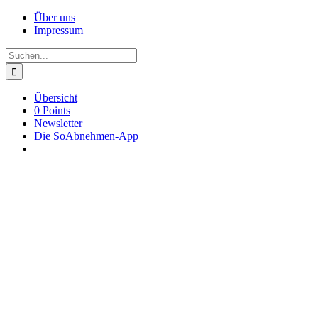
Zum
YouTube
Facebook
Pinterest
Instagram
X
Über uns
Inhalt
Impressum
springen
Suche
nach:
Übersicht
0 Points
Newsletter
Die SoAbnehmen-App