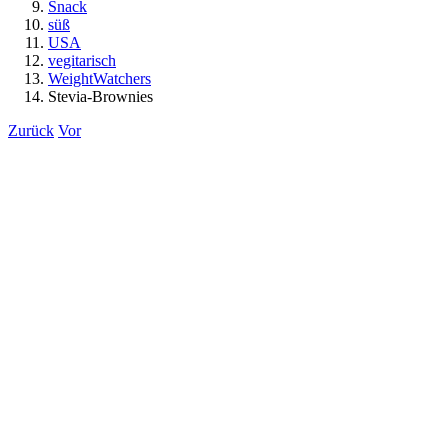
Snack
süß
USA
vegitarisch
WeightWatchers
Stevia-Brownies
Zurück
Vor
Zeige
grösseres
Bild