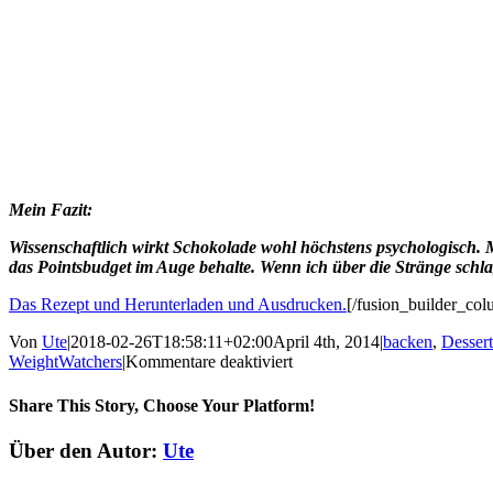
Mein Fazit:
Wissenschaftlich wirkt Schokolade wohl höchstens psychologisch. 
das Pointsbudget im Auge behalte. Wenn ich über die Stränge schl
Das Rezept und Herunterladen und Ausdrucken.
[/fusion_builder_col
Von
Ute
|
2018-02-26T18:58:11+02:00
April 4th, 2014
|
backen
,
Dessert
für
WeightWatchers
|
Kommentare deaktiviert
Stevia-
Brownies
Share This Story, Choose Your Platform!
Facebook
X
Reddit
LinkedIn
Tumblr
Pinterest
Vk
E-
Über den Autor:
Ute
Mail