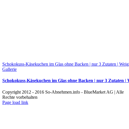
Schokokuss-Käsekuchen im Glas ohne Backen | nur 3 Zutaten | Weig
Gallerie
Schokokuss-Käsekuchen im Glas ohne Backen | nur 3 Zutaten | 
Copyright 2012 - 2016 So-Abnehmen.info - BlueMarket AG | Alle
Rechte vorbehalten
YouTube
Facebook
Pinterest
Instagram
X
Toggle
Page load link
Sliding
Nach
Bar
oben
Area