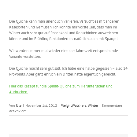
Die Quiche kann man unendlich variieren. Versucht es mit anderen
Käsesorten und Gemüsen. Ich könnte mir vorstellen, dass man im
Winter auch sehr gut auf Rosenkohl und Rohschinken ausweichen
könnte und im Frühling funktioniert es natürlich auch mit Spargel.
Wir werden immer mal wieder eine der Jahreszeit entsprechende
Variante vorstellen.
Die Quiche macht sehr gut satt. Ich habe eine halbe gegessen – also 14
ProPoints. Aber ganz ehrlich ein Drittel hätte eigentlich gereicht.
Hier das Rezept für die Spinat-Quiche zum Herunterladen und
Audrucken.
Von
Ute
|
November 1st, 2012
|
WeightWatchers
,
Winter
|
Kommentare
für
deaktiviert
Quiche
mit
Schinken,
Spinat