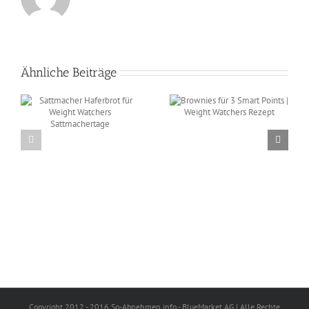
Ähnliche Beiträge
Brownies für 3 Smart
t
Points | Weight
s
Schinken-Lauch-
Watchers Rezept
Rollen mit Käse
überbacken als
WeightWatchers-
Sattmacher | Rezept
Copyright 2012 - 2016 So-Abnehmen.info - BlueMarket AG | Alle Rechte