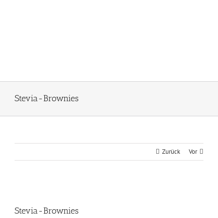
Stevia-Brownies
Zurück
Vor
Zeige
grösseres
Stevia-Brownies
Bild