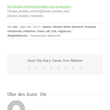
Das Rezept und Herunterladen und Ausdrucken.
[/fusion_builder_column][/fusion_builder_row]
[/fusion_builder_container]
Von
Ute
|
April 4th, 2014
|
backen
,
Dessert
,
Gäste
,
Geschenk
,
Klassiker
,
mitnehmen
,
Plätzchen
,
Snack
,
süß
,
USA
,
vegitarisch
,
für
WeightWatchers
|
Kommentare deaktiviert
Stevia-
Brownies
Share This Story, Choose Your Platform!
Facebook
X
Reddit
LinkedIn
Tumblr
Pinterest
Vk
E-
Mail
Über den Autor:
Ute