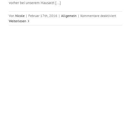
vorher bei unserem Hausarzt [...]
für
Von
Nicole
|
Februar 17th, 2016
|
Allgemein
|
Kommentare deaktiviert
Wir
Weiterlesen
berichten
über
unsere
einwöchi
Fastenkur