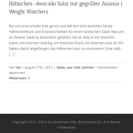
Hähnchen-Avocado Salat mit gegrillter Ananas |
Weight Watchers
Bei uns wird wieder mal gerillt und auf den Grill kommen heute
Hähnchenbrust und Ananasscheiben für einen köstlichen Salat. Was uns
an diesem Salat so besonders gefallen hat ist, dass er ein bisschen
warm, ein bisschen knackig, ein bisschen frisch, ein bisschen süss ist. Wir
haben damit angefangen das Hähnchen kurz zu marinieren. Eine halb
[...]
Von
Ute
|
August 27th, 2015
|
Gäste
,
Low Carb
,
Sommer
|
Kommentare
für
deaktiviert
Hähnchen-
Weiterlesen
Avocado
Salat
mit
gegrillter
Ananas
|
Weight
Watchers
Copyright 2012 - 2016 So-Abnehmen.info - BlueMarket AG | Alle Rechte
vorbehalten