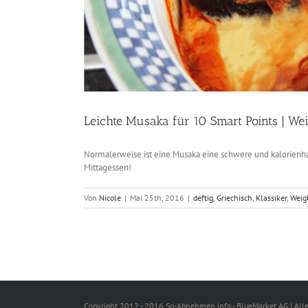
Leichte Musaka für 10 Smart Points | We
Normalerweise ist eine Musaka eine schwere und kalorienhalti
Mittagessen!
Von
Nicole
|
Mai 25th, 2016
|
deftig
,
Griechisch
,
Klassiker
,
Weig
Copyright 2012 - 2016 So-Abnehmen.info - BlueMarket AG | All