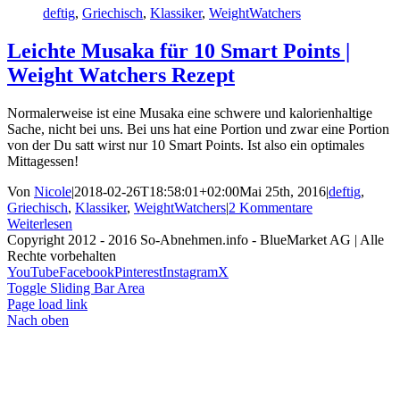
deftig
,
Griechisch
,
Klassiker
,
WeightWatchers
Leichte Musaka für 10 Smart Points |
Weight Watchers Rezept
Normalerweise ist eine Musaka eine schwere und kalorienhaltige
Sache, nicht bei uns. Bei uns hat eine Portion und zwar eine Portion
von der Du satt wirst nur 10 Smart Points. Ist also ein optimales
Mittagessen!
Von
Nicole
|
2018-02-26T18:58:01+02:00
Mai 25th, 2016
|
deftig
,
Griechisch
,
Klassiker
,
WeightWatchers
|
2 Kommentare
Weiterlesen
Copyright 2012 - 2016 So-Abnehmen.info - BlueMarket AG | Alle
Rechte vorbehalten
YouTube
Facebook
Pinterest
Instagram
X
Toggle Sliding Bar Area
Page load link
Nach oben