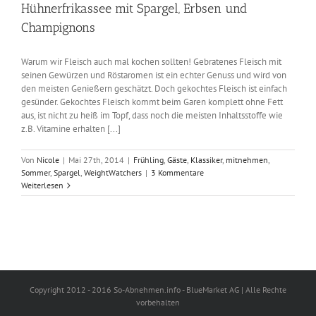
Hühnerfrikassee mit Spargel, Erbsen und
Champignons
Warum wir Fleisch auch mal kochen sollten! Gebratenes Fleisch mit
seinen Gewürzen und Röstaromen ist ein echter Genuss und wird von
den meisten Genießern geschätzt. Doch gekochtes Fleisch ist einfach
gesünder. Gekochtes Fleisch kommt beim Garen komplett ohne Fett
aus, ist nicht zu heiß im Topf, dass noch die meisten Inhaltsstoffe wie
z.B. Vitamine erhalten [...]
Von
Nicole
|
Mai 27th, 2014
|
Frühling
,
Gäste
,
Klassiker
,
mitnehmen
,
Sommer
,
Spargel
,
WeightWatchers
|
3 Kommentare
Weiterlesen
Copyright 2012 - 2016 So-Abnehmen.info - BlueMarket AG | Alle Rechte
vorbehalten