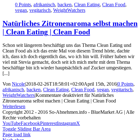
0 Points
,
afrikanisch
,
backen
,
Clean Eating
,
Clean Food
,
vegan
,
vegitarisch
,
WeightWatchers
Natürliches Zitronenaroma selbst machen
| Clean Eating | Clean Food
Schon seit längerem beschäftigt uns das Thema Clean Eating und
Clean Food als ich das erste Mal von diesem Trend hörte, dachte
ich, dass ich doch eigentlich das, wo ich hin will. Früher haben wir
viel mit Stevia gemacht, doch seit ich mich mehr mit dem Thema
beschäftige bin ich wieder hauptsächlich auf Zucker umgestiegen.
[...]
Von
Nicole
|
2018-02-26T18:58:01+02:00
April 15th, 2016
|
0 Points
,
afrikanisch
,
backen
,
Clean Eating
,
Clean Food
,
vegan
,
vegitarisch
,
WeightWatchers
|
Kommentare deaktiviert
für Natürliches
Zitronenaroma selbst machen | Clean Eating | Clean Food
Weiterlesen
Copyright 2012 - 2016 So-Abnehmen.info - BlueMarket AG | Alle
Rechte vorbehalten
YouTube
Facebook
Pinterest
Instagram
X
Toggle Sliding Bar Area
Page load link