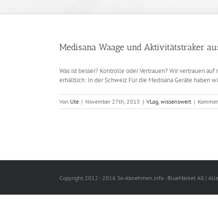
Medisana Waage und Aktivitätstraker aus
Was ist besser? Kontrolle oder Vertrauen? Wir vertrauen au
erhältlich: In der Schweiz Für die Medisana Geräte haben w
Von
Ute
|
November 27th, 2015
|
VLog
,
wissenswert
|
Komment
Copyright 2012 - 2016 So-Abnehmen.info - BlueMarket AG | All