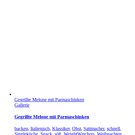
Gegrillte Melone mit Parmaschinken
Gallerie
Gegrillte Melone mit Parmaschinken
backen
,
Italienisch
,
Klassiker
,
Obst
,
Sattmacher
,
schnell
,
Singleküche
,
Snack
,
süß
,
WeightWatchers
,
Weihnachten