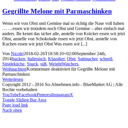
Gegrillte Melone mit Parmaschinken
Wenn wir von Obst und Gemüse mal so richtig die Nase voll haben
… …essen wir trotzdem noch Obst und Gemüse – aber einfach mal
anders. Ihr kennt das sicher alle, anstelle von Kräcker essen wir jetzt
Obst, anstelle von Schokolade essen wir jetzt Obst, anstelle von
Kuchen essen wir jetzt Obst Was essen wir [...]
Von
Nicole
|
2018-02-26T18:58:10+02:00
September 24th,
2014
|
backen
,
Italienisch
,
Klassiker
,
Obst
,
Sattmacher
,
schnell
,
Singleküche
,
Snack
,
süß
,
WeightWatchers
,
Weihnachten
|
Kommentare deaktiviert
für Gegrillte Melone mit
Parmaschinken
Weiterlesen
Copyright 2012 - 2016 So-Abnehmen.info - BlueMarket AG | Alle
Rechte vorbehalten
YouTube
Facebook
Pinterest
Instagram
X
Toggle Sliding Bar Area
Page load link
Nach oben