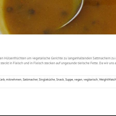
n Hülsenfrüchten um vegetarische Gerichte zu langanhaltenden Sattmachern zu ma
ß steckt in Fleisch und in Fleisch stecken auf ungesunde tierische Fette. Da wir u
Carb
,
mitnehmen
,
Sattmacher
,
Singleküche
,
Snack
,
Suppe
,
vegan
,
vegitarisch
,
WeightWatch