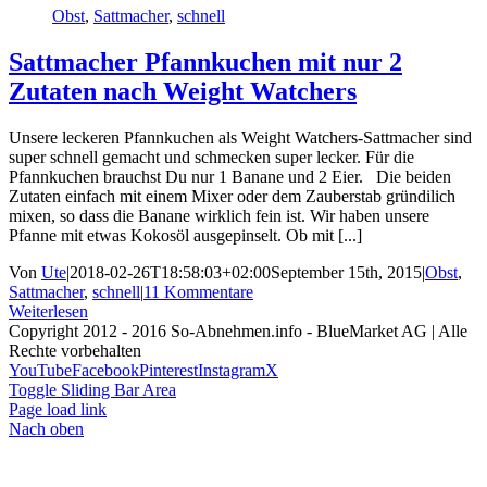
Obst
,
Sattmacher
,
schnell
Sattmacher Pfannkuchen mit nur 2
Zutaten nach Weight Watchers
Unsere leckeren Pfannkuchen als Weight Watchers-Sattmacher sind
super schnell gemacht und schmecken super lecker. Für die
Pfannkuchen brauchst Du nur 1 Banane und 2 Eier. Die beiden
Zutaten einfach mit einem Mixer oder dem Zauberstab gründilich
mixen, so dass die Banane wirklich fein ist. Wir haben unsere
Pfanne mit etwas Kokosöl ausgepinselt. Ob mit [...]
Von
Ute
|
2018-02-26T18:58:03+02:00
September 15th, 2015
|
Obst
,
Sattmacher
,
schnell
|
11 Kommentare
Weiterlesen
Copyright 2012 - 2016 So-Abnehmen.info - BlueMarket AG | Alle
Rechte vorbehalten
YouTube
Facebook
Pinterest
Instagram
X
Toggle Sliding Bar Area
Page load link
Nach oben