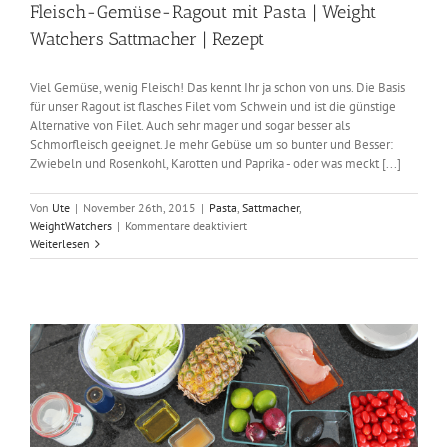
Fleisch-Gemüse-Ragout mit Pasta | Weight
Watchers Sattmacher | Rezept
Viel Gemüse, wenig Fleisch! Das kennt Ihr ja schon von uns. Die Basis
für unser Ragout ist flasches Filet vom Schwein und ist die günstige
Alternative von Filet. Auch sehr mager und sogar besser als
Schmorfleisch geeignet. Je mehr Gebüse um so bunter und Besser:
Zwiebeln und Rosenkohl, Karotten und Paprika - oder was meckt [...]
Von
Ute
|
November 26th, 2015
|
Pasta
,
Sattmacher
,
für
WeightWatchers
|
Kommentare deaktiviert
Fleisch-
Weiterlesen
Gemüse-
Ragout
mit
Pasta
|
Weight
Watchers
Sattmacher
|
Rezept