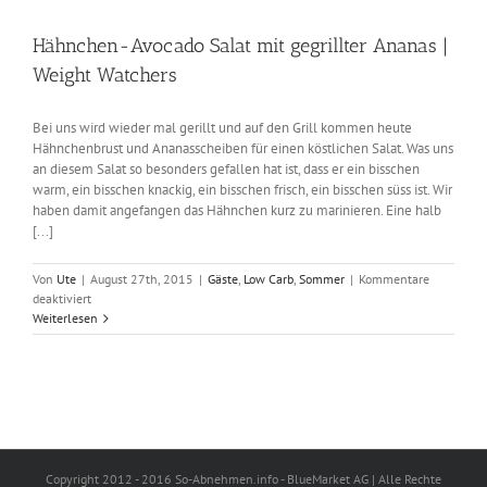
Hähnchen-Avocado Salat mit gegrillter Ananas |
Weight Watchers
Bei uns wird wieder mal gerillt und auf den Grill kommen heute
Hähnchenbrust und Ananasscheiben für einen köstlichen Salat. Was uns
an diesem Salat so besonders gefallen hat ist, dass er ein bisschen
warm, ein bisschen knackig, ein bisschen frisch, ein bisschen süss ist. Wir
haben damit angefangen das Hähnchen kurz zu marinieren. Eine halb
[...]
Von
Ute
|
August 27th, 2015
|
Gäste
,
Low Carb
,
Sommer
|
Kommentare
für
deaktiviert
Hähnchen-
Weiterlesen
Avocado
Salat
mit
gegrillter
Ananas
|
Weight
Watchers
Copyright 2012 - 2016 So-Abnehmen.info - BlueMarket AG | Alle Rechte