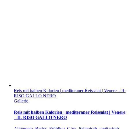
Reis mit halben Kalorien | mediteraner Reissalat | Venere – IL
RISO GALLO NERO
Gallerie
Reis mit halben Kalorien | mediteraner Reissalat | Venere
– IL RISO GALLO NERO
Allgemein
,
Basics
,
Frühling
,
Glyx
,
Italienisch
,
vegitarisch
,