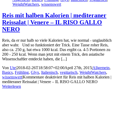
WeightWatchers
,
wissenswert
Reis mit halben Kalorien | mediteraner
Reissalat | Venere – IL RISO GALLO
NERO
Reis, da er nur halb so viele Kalorien hat, wie normal - unglaublich
aber wahr. Und so funktioniert der Trick. Eine Tasse roher Reis,
also ca. 250 g, hat etwa 1000 kcal. Das ergibt ca. 4-5 Portionen zu
200 - 250 kcal. Wenn man jetzt mit einem Trick, den asiatische
Wissenschaftler entdeckt haben, die [...]
Von
Ute
|
2018-02-26T18:58:07+02:00
April 27th, 2015
|
Allgemein
,
Basics
,
Frühling
,
Glyx
,
Italienisch
,
vegitarisch
,
WeightWatchers
,
wissenswert
|
Kommentare deaktiviert
für Reis mit halben Kalorien |
mediteraner Reissalat | Venere – IL RISO GALLO NERO
Weiterlesen