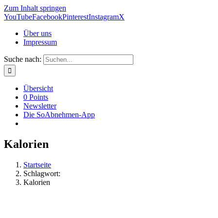
Zum Inhalt springen
YouTube
Facebook
Pinterest
Instagram
X
Über uns
Impressum
Suche nach:
Übersicht
0 Points
Newsletter
Die SoAbnehmen-App
Kalorien
Startseite
Schlagwort:
Kalorien