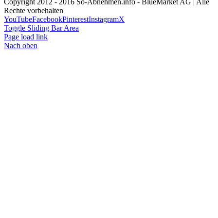
Copyright 2012 - 2016 So-Abnehmen.info - BlueMarket AG | Alle
Rechte vorbehalten
YouTube
Facebook
Pinterest
Instagram
X
Toggle Sliding Bar Area
Page load link
Nach oben