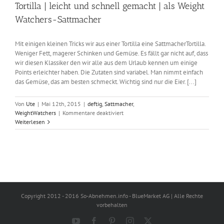
Tortilla | leicht und schnell gemacht | als Weight
Watchers-Sattmacher
Mit einigen kleinen Tricks wir aus einer Tortilla eine SattmacherTortilla.
Weniger Fett, magerer Schinken und Gemüse. Es fällt gar nicht auf, dass
wir diesen Klassiker den wir alle aus dem Urlaub kennen um einige
Points erleichter haben. Die Zutaten sind variabel. Man nimmt einfach
das Gemüse, das am besten schmeckt. Wichtig sind nur die Eier. [...]
Von
Ute
|
Mai 12th, 2015
|
deftig
,
Sattmacher
,
für
WeightWatchers
|
Kommentare deaktiviert
Tortilla
Weiterlesen
|
leicht
und
schnell
gemacht
|
als
Weight
Copyright 2012 - 2016 So-Abnehmen.info - BlueMarket AG | Alle Rechte
Watchers-
vorbehalten
Sattmacher
YouTube
Facebook
Pinterest
Instagram
X