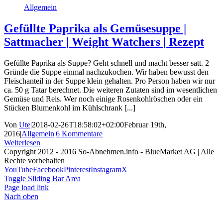
Allgemein
Gefüllte Paprika als Gemüsesuppe |
Sattmacher | Weight Watchers | Rezept
Gefüllte Paprika als Suppe? Geht schnell und macht besser satt. 2
Gründe die Suppe einmal nachzukochen. Wir haben bewusst den
Fleischanteil in der Suppe klein gehalten. Pro Person haben wir nur
ca. 50 g Tatar berechnet. Die weiteren Zutaten sind im wesentlichen
Gemüse und Reis. Wer noch einige Rosenkohlröschen oder ein
Stücken Blumenkohl im Kühlschrank [...]
Von
Ute
|
2018-02-26T18:58:02+02:00
Februar 19th,
2016
|
Allgemein
|
6 Kommentare
Weiterlesen
Copyright 2012 - 2016 So-Abnehmen.info - BlueMarket AG | Alle
Rechte vorbehalten
YouTube
Facebook
Pinterest
Instagram
X
Toggle Sliding Bar Area
Page load link
Nach oben