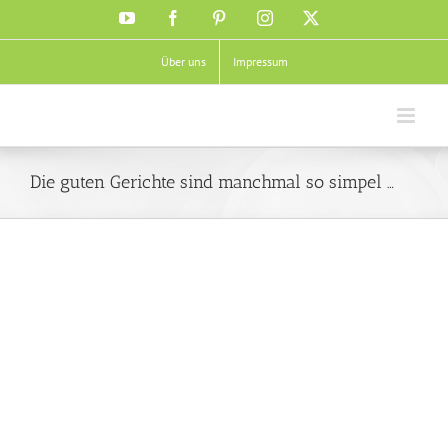
Zum
YouTube
Facebook
Pinterest
Instagram
X
Inhalt
springen
Über uns
Impressum
Die guten Gerichte sind manchmal so simpel …