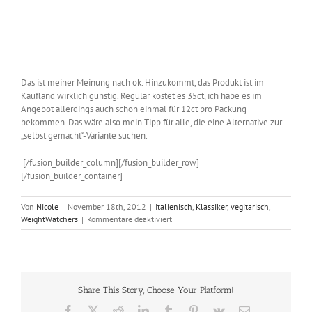
Das ist meiner Meinung nach ok. Hinzukommt, das Produkt ist im
Kaufland wirklich günstig. Regulär kostet es 35ct, ich habe es im
Angebot allerdings auch schon einmal für 12ct pro Packung
bekommen. Das wäre also mein Tipp für alle, die eine Alternative zur
„selbst gemacht“-Variante suchen.
[/fusion_builder_column][/fusion_builder_row]
[/fusion_builder_container]
Von
Nicole
|
November 18th, 2012
|
Italienisch
,
Klassiker
,
vegitarisch
,
für
WeightWatchers
|
Kommentare deaktiviert
Die
guten
Gerichte
sind
manchmal
Share This Story, Choose Your Platform!
so
simpel
Facebook
X
Reddit
LinkedIn
Tumblr
Pinterest
Vk
E-