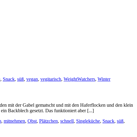
e
,
Snack
,
süß
,
vegan
,
vegitarisch
,
WeightWatchers
,
Winter
den mit der Gabel gematscht und mit den Haferflocken und den klein
in Backblech gesetzt. Das funktioniert aber [...]
b
,
mitnehmen
,
Obst
,
Plätzchen
,
schnell
,
Singleküche
,
Snack
,
süß
,