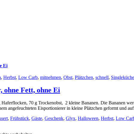
e Ei
n
,
Herbst
,
Low Carb
,
mitnehmen
,
Obst
,
Plätzchen
,
schnell
,
Singleküch
 ohne Fett, ohne Ei
g Haferflocken, 70 g Trockenobst, 2 kleine Bananen. Die Bananen wer
m angefeuchteten Eisportionierer in kleine Plätzchen geformt und auf e
sert
,
Frühstück
,
Gäste
,
Geschenk
,
Glyx
,
Halloween
,
Herbst
,
Low Car