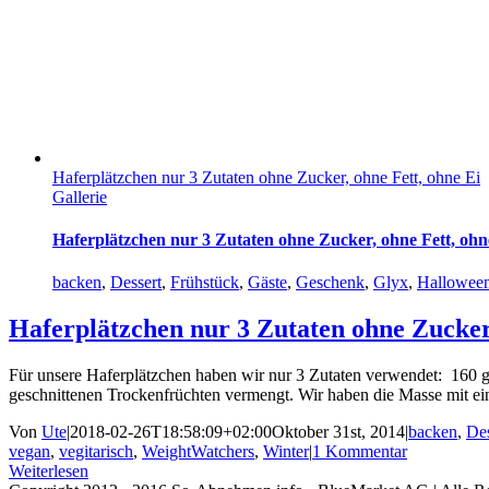
Haferplätzchen nur 3 Zutaten ohne Zucker, ohne Fett, ohne Ei
Gallerie
Haferplätzchen nur 3 Zutaten ohne Zucker, ohne Fett, ohn
backen
,
Dessert
,
Frühstück
,
Gäste
,
Geschenk
,
Glyx
,
Hallowee
Haferplätzchen nur 3 Zutaten ohne Zucker,
Für unsere Haferplätzchen haben wir nur 3 Zutaten verwendet: 160 
geschnittenen Trockenfrüchten vermengt. Wir haben die Masse mit eine
Von
Ute
|
2018-02-26T18:58:09+02:00
Oktober 31st, 2014
|
backen
,
Des
vegan
,
vegitarisch
,
WeightWatchers
,
Winter
|
1 Kommentar
Weiterlesen