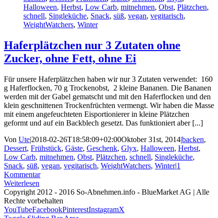
Halloween
,
Herbst
,
Low Carb
,
mitnehmen
,
Obst
,
Plätzchen
,
schnell
,
Singleküche
,
Snack
,
süß
,
vegan
,
vegitarisch
,
WeightWatchers
,
Winter
Haferplätzchen nur 3 Zutaten ohne
Zucker, ohne Fett, ohne Ei
Für unsere Haferplätzchen haben wir nur 3 Zutaten verwendet: 160
g Haferflocken, 70 g Trockenobst, 2 kleine Bananen. Die Bananen
werden mit der Gabel gematscht und mit den Haferflocken und den
klein geschnittenen Trockenfrüchten vermengt. Wir haben die Masse
mit einem angefeuchteten Eisportionierer in kleine Plätzchen
geformt und auf ein Backblech gesetzt. Das funktioniert aber [...]
Von
Ute
|
2018-02-26T18:58:09+02:00
Oktober 31st, 2014
|
backen
,
Dessert
,
Frühstück
,
Gäste
,
Geschenk
,
Glyx
,
Halloween
,
Herbst
,
Low Carb
,
mitnehmen
,
Obst
,
Plätzchen
,
schnell
,
Singleküche
,
Snack
,
süß
,
vegan
,
vegitarisch
,
WeightWatchers
,
Winter
|
1
Kommentar
Weiterlesen
Copyright 2012 - 2016 So-Abnehmen.info - BlueMarket AG | Alle
Rechte vorbehalten
YouTube
Facebook
Pinterest
Instagram
X