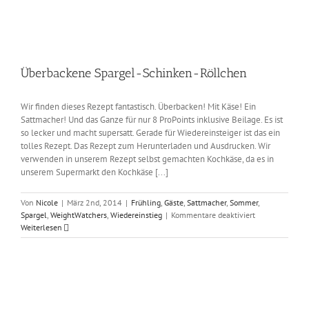
Überbackene Spargel-Schinken-Röllchen
Wir finden dieses Rezept fantastisch. Überbacken! Mit Käse! Ein
Sattmacher! Und das Ganze für nur 8 ProPoints inklusive Beilage. Es ist
so lecker und macht supersatt. Gerade für Wiedereinsteiger ist das ein
tolles Rezept. Das Rezept zum Herunterladen und Ausdrucken. Wir
verwenden in unserem Rezept selbst gemachten Kochkäse, da es in
unserem Supermarkt den Kochkäse [...]
Von
Nicole
|
März 2nd, 2014
|
Frühling
,
Gäste
,
Sattmacher
,
Sommer
,
für
Spargel
,
WeightWatchers
,
Wiedereinstieg
|
Kommentare deaktiviert
Überbackene
Weiterlesen
Spargel-
Schinken-
Röllchen