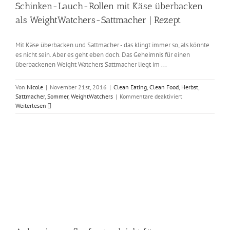
Schinken-Lauch-Rollen mit Käse überbacken
als WeightWatchers-Sattmacher | Rezept
Mit Käse überbacken und Sattmacher - das klingt immer so, als könnte
es nicht sein. Aber es geht eben doch. Das Geheimnis für einen
überbackenen Weight Watchers Sattmacher liegt im ...
Von
Nicole
|
November 21st, 2016
|
Clean Eating
,
Clean Food
,
Herbst
,
für
Sattmacher
,
Sommer
,
WeightWatchers
|
Kommentare deaktiviert
Schinken-
Weiterlesen
Lauch-
Rollen
mit
Käse
überbacken
als
WeightWatchers-
Sattmacher
|
Rezept