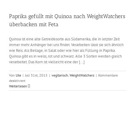
Paprika gefüllt mit Quinoa nach WeightWatchers
überbacken mit Feta
Quinoa ist eine alte Getreidesorte aus Südamerika, die in letzter Zeit
immer mehr Anhänger bei uns findet. Verarbeiten lässt sie sich ähnlich
wie Reis. Als Beilage, in Salat oder wie hier als Füllung in Paprika.
Quinoa gibt es in weiss, rot und schwarz. Alle 3 Sorten werden gleich
verarbeitet. Das Korn ist vielleicht eine der [...]
Von
Ute
|
Juli 31st, 2015
|
vegitarisch
,
WeightWatchers
|
Kommentare
für
deaktiviert
Paprika
Weiterlesen
gefüllt
mit
Quinoa
nach
WeightWatchers
überbacken
mit
Feta