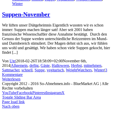
Winter
Suppen-November
Wir lüften unser Diätgeheimnis Eigentlich wussten wir es schon
immer: Suppen machen länger satt! Aber seit 2001 haben
französische Wissenschaftler diese Annahme bestätigt. Durch den
Genuss der Suppe werden unterschiedliche Reizzentren im Mund-
und Darmbereich stimuliert. Der Magen dehnt sich aus, wir fühlen
uns wohl und gesättigt. Wir haben schon viele Suppen gekocht, hier
findet [...]
Von
Ute
|
2018-02-26T18:58:09+02:00
November 6th,
2014
|
Allgemein
,
deftig
,
Gäste
,
Halloween
,
Herbst
,
mitnehmen
,
Sattmacher
,
schnell
,
Suppe
,
vegitarisch
,
WeightWatchers
,
Winter
|
3
Kommentare
Weiterlesen
Copyright 2012 - 2016 So-Abnehmen.info - BlueMarket AG | Alle
Rechte vorbehalten
YouTube
Facebook
Pinterest
Instagram
X
Toggle Sliding Bar Area
Page load link
Nach oben