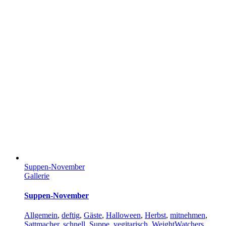
Suppen-November
Gallerie
Suppen-November
Allgemein
,
deftig
,
Gäste
,
Halloween
,
Herbst
,
mitnehmen
,
Sattmacher
,
schnell
,
Suppe
,
vegitarisch
,
WeightWatchers
,