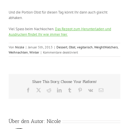
Und die Portion Obst für diesen Tag könnt Ihr dann auch gleicht
abhaken.
Viel Spass beim Nachkochen.
Das Rezept zum Herunterladen und
Ausdrucken findet Ihr wie immer hier.
Von
Nicole
|
Januar 5th, 2013
|
Dessert
,
Obst
,
vegitarisch
,
WeightWatchers
,
für
Weihnachten
,
Winter
|
Kommentare deaktiviert
Schokopudding
mit
Birnen
–
ein
Share This Story, Choose Your Platform!
süßes
Mittagessen
Facebook
X
Reddit
LinkedIn
Tumblr
Pinterest
Vk
E-
für
Mail
Herbst
und
Winter
Über den Autor:
Nicole