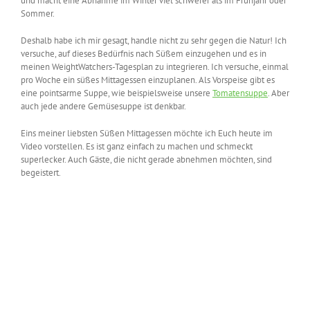
und macht eine Abnahme im Winter viel schwerer als im Frühjahr oder
Sommer.
Deshalb habe ich mir gesagt, handle nicht zu sehr gegen die Natur! Ich
versuche, auf dieses Bedürfnis nach Süßem einzugehen und es in
meinen WeightWatchers-Tagesplan zu integrieren. Ich versuche, einmal
pro Woche ein süßes Mittagessen einzuplanen. Als Vorspeise gibt es
eine pointsarme Suppe, wie beispielsweise unsere
Tomatensuppe
. Aber
auch jede andere Gemüsesuppe ist denkbar.
Eins meiner liebsten Süßen Mittagessen möchte ich Euch heute im
Video vorstellen. Es ist ganz einfach zu machen und schmeckt
superlecker. Auch Gäste, die nicht gerade abnehmen möchten, sind
begeistert.