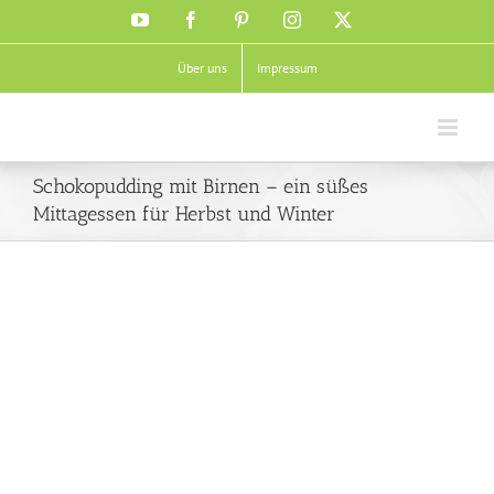
Zum
YouTube
Facebook
Pinterest
Instagram
X
Inhalt
springen
Über uns
Impressum
Schokopudding mit Birnen – ein süßes
Mittagessen für Herbst und Winter