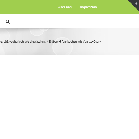
Über uns
Impressum
er
süß
vegitarisch
WeightWatchers
Erdbeer-Pfannkuchen mit Vanille-Quark