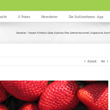
sicht
0 Points
Newsletter
Die SoAbnehmen-App
Startseite
Dessert
Frühstück
Gäste
Klassiker
Obst
Sattmacher
schnell
Singleküche
Somm
Zurück
Vor