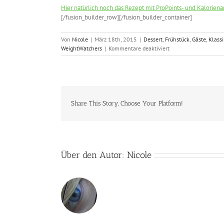
Hier natürlich noch das Rezept mit ProPoints- und Kalori
[/fusion_builder_row][/fusion_builder_container]
Von
Nicole
|
März 18th, 2015
|
Dessert
,
Frühstück
,
Gäste
,
Klassi
für
WeightWatchers
|
Kommentare deaktiviert
Erdbeer-
Pfannkuchen
mit
Vanille-
Quark
Share This Story, Choose Your Platform!
Über den Autor:
Nicole