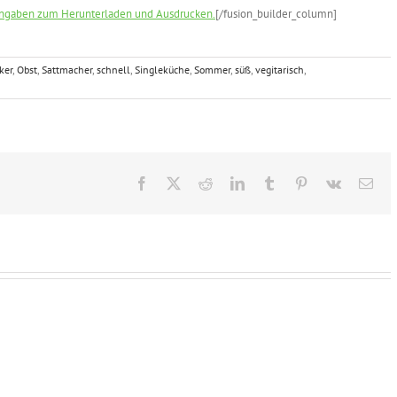
enangaben zum Herunterladen und Ausdrucken.
[/fusion_builder_column]
ker
,
Obst
,
Sattmacher
,
schnell
,
Singleküche
,
Sommer
,
süß
,
vegitarisch
,
Facebook
X
Reddit
LinkedIn
Tumblr
Pinterest
Vk
E-
Mai