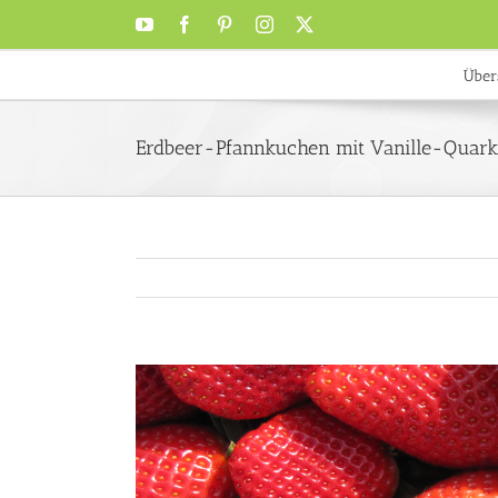
Zum
YouTube
Facebook
Pinterest
Instagram
X
Inhalt
springen
Über
Erdbeer-Pfannkuchen mit Vanille-Quark
Zeige
grösseres
Bild