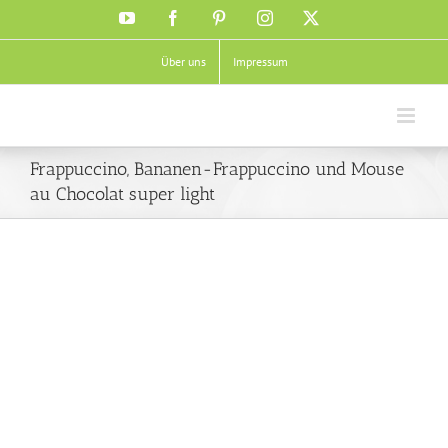
Zum
YouTube
Facebook
Pinterest
Instagram
X
Inhalt
springen
Über uns
Impressum
Frappuccino, Bananen-Frappuccino und Mouse
au Chocolat super light