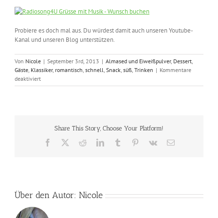
Probiere es doch mal aus. Du würdest damit auch unseren Youtube-
Kanal und unseren Blog unterstützen.
Von
Nicole
|
September 3rd, 2013
|
Almased und Eiweißpulver
,
Dessert
,
Gäste
,
Klassiker
,
romantisch
,
schnell
,
Snack
,
süß
,
Trinken
|
Kommentare
für
deaktiviert
Frappuccino,
Bananen-
Frappuccino
und
Mouse
Share This Story, Choose Your Platform!
au
Chocolat
Facebook
X
Reddit
LinkedIn
Tumblr
Pinterest
Vk
E-
super
Mail
light
Über den Autor:
Nicole