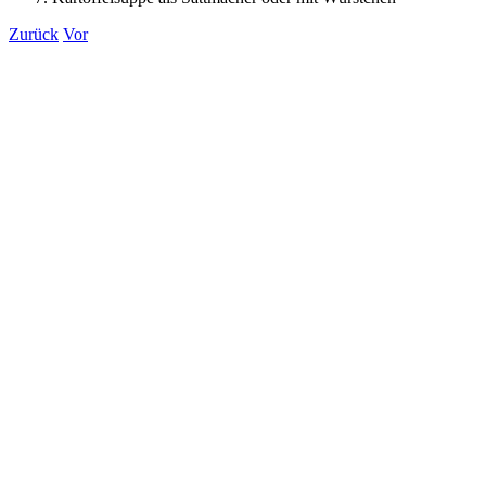
Zurück
Vor
Zeige
grösseres
Bild