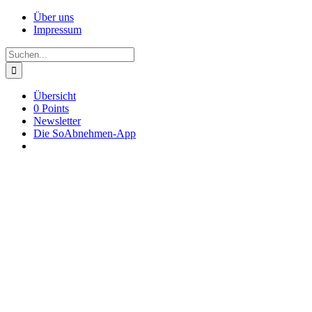
Zum
YouTube
Facebook
Pinterest
Instagram
X
Über uns
Inhalt
Impressum
springen
Suche
nach:
Übersicht
0 Points
Newsletter
Die SoAbnehmen-App