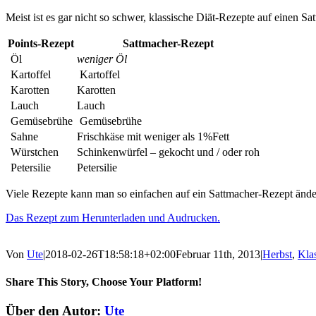
Meist ist es gar nicht so schwer, klassische Diät-Rezepte auf einen S
Points-Rezept
Sattmacher-Rezept
Öl
weniger Öl
Kartoffel
Kartoffel
Karotten
Karotten
Lauch
Lauch
Gemüsebrühe
Gemüsebrühe
Sahne
Frischkäse mit weniger als 1%Fett
Würstchen
Schinkenwürfel – gekocht und / oder roh
Petersilie
Petersilie
Viele Rezepte kann man so einfachen auf ein Sattmacher-Rezept ände
Das Rezept zum Herunterladen und Audrucken.
Von
Ute
|
2018-02-26T18:58:18+02:00
Februar 11th, 2013
|
Herbst
,
Klas
Share This Story, Choose Your Platform!
Facebook
X
Reddit
LinkedIn
Tumblr
Pinterest
Vk
E-
Über den Autor:
Ute