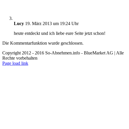
Lucy
19. März 2013 um 19:24 Uhr
heute entdeckt und ich liebe eure Seite jetzt schon!
Die Kommentarfunktion wurde geschlossen.
Copyright 2012 - 2016 So-Abnehmen.info - BlueMarket AG | Alle
Rechte vorbehalten
YouTube
Facebook
Pinterest
Instagram
X
Toggle
Page load link
Sliding
Nach
Bar
oben
Area