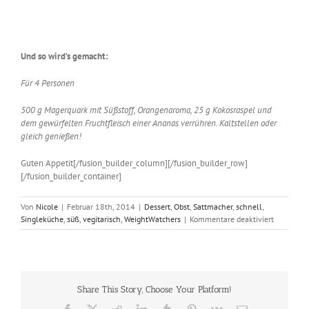
Und so wird’s gemacht:
Für 4 Personen
500 g Magerquark mit Süßstoff, Orangenaroma, 25 g Kokosraspel und
dem gewürfelten Fruchtfleisch einer Ananas verrühren. Kaltstellen oder
gleich genießen!
Guten Appetit[/fusion_builder_column][/fusion_builder_row]
[/fusion_builder_container]
Von
Nicole
|
Februar 18th, 2014
|
Dessert
,
Obst
,
Sattmacher
,
schnell
,
für
Singleküche
,
süß
,
vegitarisch
,
WeightWatchers
|
Kommentare deaktiviert
Kokos-
Quark
mit
Ananas
nach
Share This Story, Choose Your Platform!
WeightWa
Facebook
X
Reddit
LinkedIn
Tumblr
Pinterest
Vk
E-