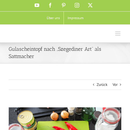
Zum
YouTube
Facebook
Pinterest
Instagram
X
Inhalt
springen
Über uns
Impressum
Gulascheintopf nach „Szegediner Art“ als
Sattmacher
Zurück
Vor
Zeige
grösseres
Bild