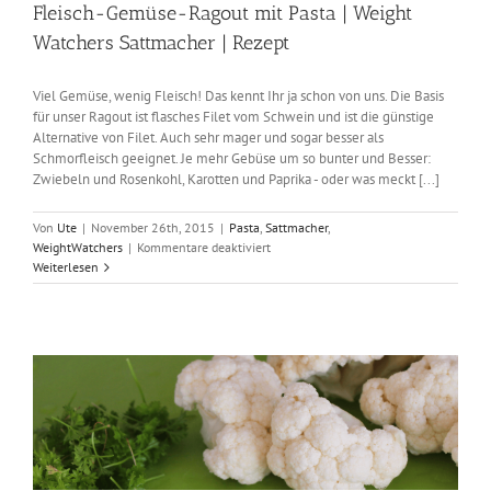
Fleisch-Gemüse-Ragout mit Pasta | Weight
Watchers Sattmacher | Rezept
Viel Gemüse, wenig Fleisch! Das kennt Ihr ja schon von uns. Die Basis
für unser Ragout ist flasches Filet vom Schwein und ist die günstige
Alternative von Filet. Auch sehr mager und sogar besser als
Schmorfleisch geeignet. Je mehr Gebüse um so bunter und Besser:
Zwiebeln und Rosenkohl, Karotten und Paprika - oder was meckt [...]
Von
Ute
|
November 26th, 2015
|
Pasta
,
Sattmacher
,
für
WeightWatchers
|
Kommentare deaktiviert
Fleisch-
Weiterlesen
Gemüse-
Ragout
mit
Pasta
|
Weight
Watchers
Sattmacher
|
Rezept