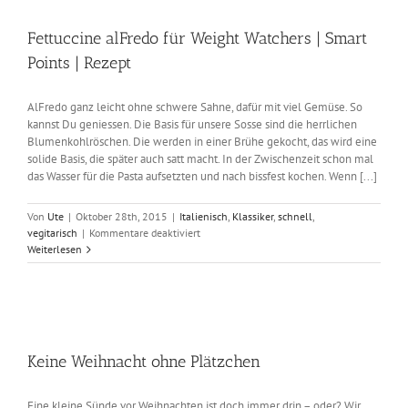
Fettuccine alFredo für Weight Watchers | Smart
Points | Rezept
AlFredo ganz leicht ohne schwere Sahne, dafür mit viel Gemüse. So
kannst Du geniessen. Die Basis für unsere Sosse sind die herrlichen
Blumenkohlröschen. Die werden in einer Brühe gekocht, das wird eine
solide Basis, die später auch satt macht. In der Zwischenzeit schon mal
das Wasser für die Pasta aufsetzten und nach bissfest kochen. Wenn [...]
Von
Ute
|
Oktober 28th, 2015
|
Italienisch
,
Klassiker
,
schnell
,
für
vegitarisch
|
Kommentare deaktiviert
Fettuccine
Weiterlesen
alFredo
für
Weight
Watchers
|
Smart
Keine Weihnacht ohne Plätzchen
Points
|
Rezept
Eine kleine Sünde vor Weihnachten ist doch immer drin – oder? Wir