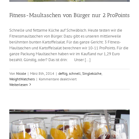
Fitness-Maultaschen von Bürger nur 2 ProPoints
Schnelle und fettarme Küche auf Schwäbisch. Heute testen wir die
Fitnessmaultaschen von Bürger. Dazu gibt es unseren mittlerweile
berühmten bunten Kartoffelsalat. Für das ganze Gericht: 3 Fitness-
Maultaschen und Kartoffelsalat berechnen wir 10-11 ProPoints. Für die
ganze Packung Maultaschen haben wir im Kaufland nur 1,29 Euro
bezahlt. Günstig, oder? Das ist drin: Unser [...]
Von
Nicole
|
März 8th, 2014
|
deftig
,
schnell
,
Singleküche
,
für
WeightWatchers
|
Kommentare deaktiviert
Fitness-
Weiterlesen
Maultaschen
von
Bürger
nur
2
ProPoints