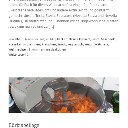
haben für Euch für dieses Weihnachtsfest einige Pro Points - arme
Evergreens herausgesucht und andere extra leicht und pointsarm
gemacht. Unsere Tricks: Stevia, Succalose (Nevella Stevia und Nevella
Original), Halbfettbutter und ... nennen wir es „ungewöhnliche Zutaten“.
Jetzt kann man ab und zu [...]
Von
Ute
|
Dezember 3rd, 2014
|
backen
,
Basics
,
Dessert
,
Gäste
,
Geschenk
,
Klassiker
,
mitnehmen
,
Plätzchen
,
Snack
,
vegitarisch
,
WeightWatchers
,
für
Weihnachten
|
Kommentare deaktiviert
Keine
Weiterlesen
Weihnacht
ohne
Plätzchen
Kürbisbeilage