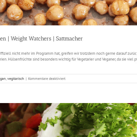
en | Weight Watchers | Sattmacher
ziell nicht mehr im Programm hat, greifen wir trotzdem noch gerne darauf zurück, 
ien. Hülsenfrüchte sind besonders wichtig für Vegetarier und Veganer, da sie viel 
für
egan
,
vegitarisch
|
Kommentare deaktiviert
Süsser
Kichererbsensnack
für
Weihnachten
|
Weight
Watchers
|
Sattmacher