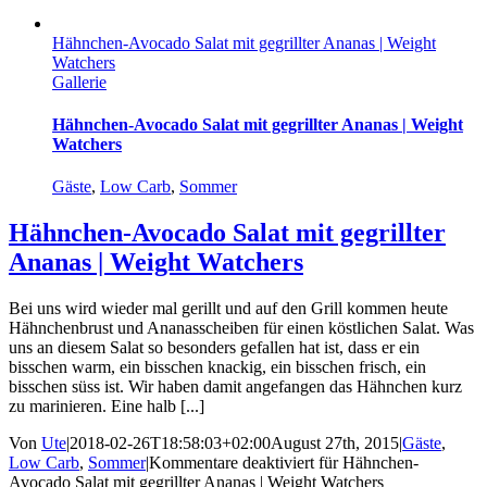
Hähnchen-Avocado Salat mit gegrillter Ananas | Weight
Watchers
Gallerie
Hähnchen-Avocado Salat mit gegrillter Ananas | Weight
Watchers
Gäste
,
Low Carb
,
Sommer
Hähnchen-Avocado Salat mit gegrillter
Ananas | Weight Watchers
Bei uns wird wieder mal gerillt und auf den Grill kommen heute
Hähnchenbrust und Ananasscheiben für einen köstlichen Salat. Was
uns an diesem Salat so besonders gefallen hat ist, dass er ein
bisschen warm, ein bisschen knackig, ein bisschen frisch, ein
bisschen süss ist. Wir haben damit angefangen das Hähnchen kurz
zu marinieren. Eine halb [...]
Von
Ute
|
2018-02-26T18:58:03+02:00
August 27th, 2015
|
Gäste
,
Low Carb
,
Sommer
|
Kommentare deaktiviert
für Hähnchen-
Avocado Salat mit gegrillter Ananas | Weight Watchers