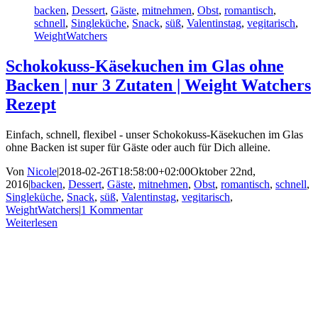
backen
,
Dessert
,
Gäste
,
mitnehmen
,
Obst
,
romantisch
,
schnell
,
Singleküche
,
Snack
,
süß
,
Valentinstag
,
vegitarisch
,
WeightWatchers
Schokokuss-Käsekuchen im Glas ohne
Backen | nur 3 Zutaten | Weight Watchers
Rezept
Einfach, schnell, flexibel - unser Schokokuss-Käsekuchen im Glas
ohne Backen ist super für Gäste oder auch für Dich alleine.
Von
Nicole
|
2018-02-26T18:58:00+02:00
Oktober 22nd,
2016
|
backen
,
Dessert
,
Gäste
,
mitnehmen
,
Obst
,
romantisch
,
schnell
,
Singleküche
,
Snack
,
süß
,
Valentinstag
,
vegitarisch
,
WeightWatchers
|
1 Kommentar
Weiterlesen