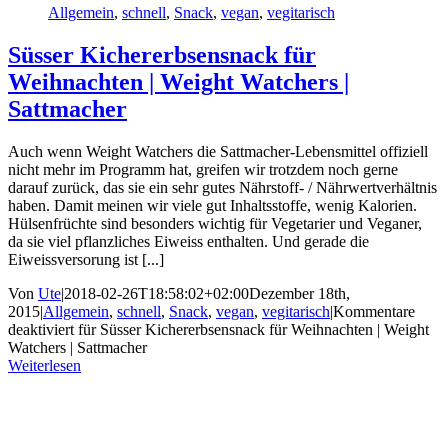
Allgemein
,
schnell
,
Snack
,
vegan
,
vegitarisch
Süsser Kichererbsensnack für
Weihnachten | Weight Watchers |
Sattmacher
Auch wenn Weight Watchers die Sattmacher-Lebensmittel offiziell
nicht mehr im Programm hat, greifen wir trotzdem noch gerne
darauf zurück, das sie ein sehr gutes Nährstoff- / Nährwertverhältnis
haben. Damit meinen wir viele gut Inhaltsstoffe, wenig Kalorien.
Hülsenfrüchte sind besonders wichtig für Vegetarier und Veganer,
da sie viel pflanzliches Eiweiss enthalten. Und gerade die
Eiweissversorung ist [...]
Von
Ute
|
2018-02-26T18:58:02+02:00
Dezember 18th,
2015
|
Allgemein
,
schnell
,
Snack
,
vegan
,
vegitarisch
|
Kommentare
deaktiviert
für Süsser Kichererbsensnack für Weihnachten | Weight
Watchers | Sattmacher
Weiterlesen