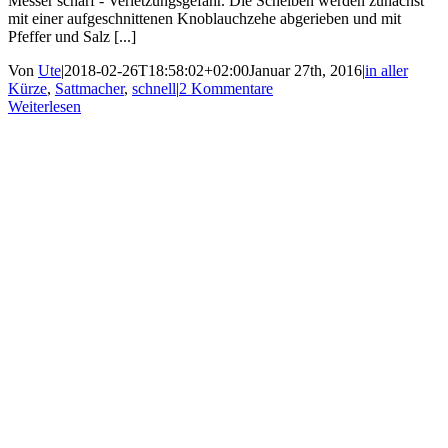
Messer scharf - Verletzungsgefahr. Die Scheiben werden zunächst
mit einer aufgeschnittenen Knoblauchzehe abgerieben und mit
Pfeffer und Salz [...]
Von
Ute
|
2018-02-26T18:58:02+02:00
Januar 27th, 2016
|
in aller
Kürze
,
Sattmacher
,
schnell
|
2 Kommentare
Weiterlesen