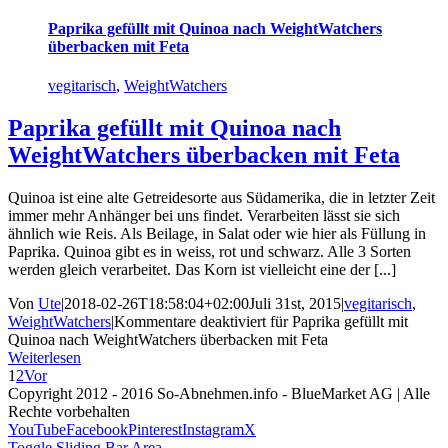
Paprika gefüllt mit Quinoa nach WeightWatchers
überbacken mit Feta
vegitarisch
,
WeightWatchers
Paprika gefüllt mit Quinoa nach
WeightWatchers überbacken mit Feta
Quinoa ist eine alte Getreidesorte aus Südamerika, die in letzter Zeit
immer mehr Anhänger bei uns findet. Verarbeiten lässt sie sich
ähnlich wie Reis. Als Beilage, in Salat oder wie hier als Füllung in
Paprika. Quinoa gibt es in weiss, rot und schwarz. Alle 3 Sorten
werden gleich verarbeitet. Das Korn ist vielleicht eine der [...]
Von
Ute
|
2018-02-26T18:58:04+02:00
Juli 31st, 2015
|
vegitarisch
,
WeightWatchers
|
Kommentare deaktiviert
für Paprika gefüllt mit
Quinoa nach WeightWatchers überbacken mit Feta
Weiterlesen
1
2
Vor
Copyright 2012 - 2016 So-Abnehmen.info - BlueMarket AG | Alle
Rechte vorbehalten
YouTube
Facebook
Pinterest
Instagram
X
Toggle Sliding Bar Area