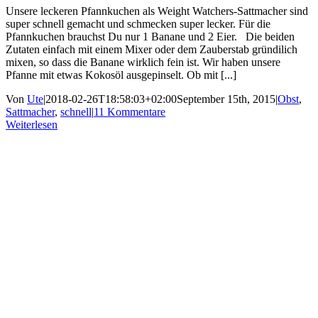
Unsere leckeren Pfannkuchen als Weight Watchers-Sattmacher sind
super schnell gemacht und schmecken super lecker. Für die
Pfannkuchen brauchst Du nur 1 Banane und 2 Eier. Die beiden
Zutaten einfach mit einem Mixer oder dem Zauberstab gründilich
mixen, so dass die Banane wirklich fein ist. Wir haben unsere
Pfanne mit etwas Kokosöl ausgepinselt. Ob mit [...]
Von
Ute
|
2018-02-26T18:58:03+02:00
September 15th, 2015
|
Obst
,
Sattmacher
,
schnell
|
11 Kommentare
Weiterlesen