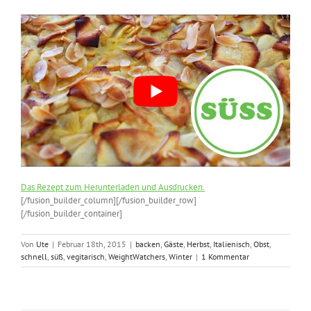
Das Rezept zum Herunterladen und Ausdrucken.
[/fusion_builder_column][/fusion_builder_row]
[/fusion_builder_container]
Von
Ute
|
Februar 18th, 2015
|
backen
,
Gäste
,
Herbst
,
Italienisch
,
Obst
,
schnell
,
süß
,
vegitarisch
,
WeightWatchers
,
Winter
|
1 Kommentar