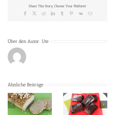
Share This Story, Choose Your Platform!
Facebook
X
Reddit
LinkedIn
Tumblr
Pinterest
Vk
E-
Mail
Über den Autor:
Ute
Ähnliche Beiträge
t
Brownies für 3 Smart
Schinken-Lauch-
s
Points | Weight
Rollen mit Käse
Watchers Rezept